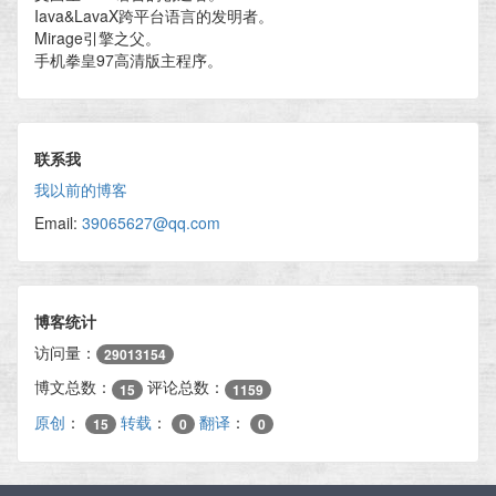
Iava&LavaX跨平台语言的发明者。
Mirage引擎之父。
手机拳皇97高清版主程序。
联系我
我以前的博客
Email:
39065627@qq.com
博客统计
访问量：
29013154
博文总数：
评论总数：
15
1159
原创
：
转载
：
翻译
：
15
0
0