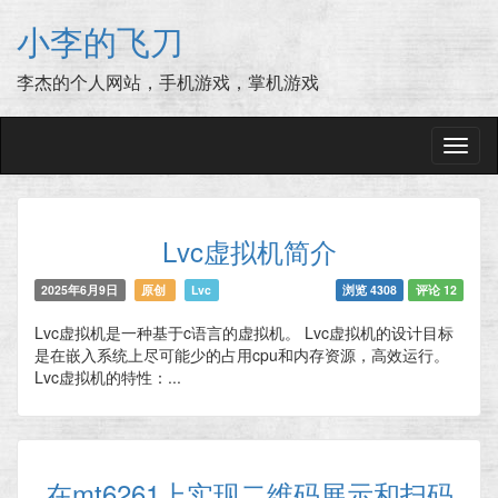
小李的飞刀
李杰的个人网站，手机游戏，掌机游戏
切
换
导
航
Lvc虚拟机简介
2025年6月9日
原创
Lvc
浏览 4308
评论 12
Lvc虚拟机是一种基于c语言的虚拟机。 Lvc虚拟机的设计目标
是在嵌入系统上尽可能少的占用cpu和内存资源，高效运行。
Lvc虚拟机的特性：...
在mt6261上实现二维码展示和扫码