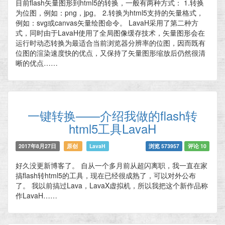
目前flash矢量图形到html5的转换，一般有两种方式： 1.转换
为位图，例如：png，jpg。 2.转换为html5支持的矢量格式，
例如：svg或canvas矢量绘图命令。 LavaH采用了第二种方
式，同时由于LavaH使用了全局图像缓存技术，矢量图形会在
运行时动态转换为最适合当前浏览器分辨率的位图，因而既有
位图的渲染速度快的优点，又保持了矢量图形缩放后仍然很清
晰的优点……
一键转换——介绍我做的flash转
html5工具LavaH
2017年8月27日
原创
LavaH
浏览 573957
评论 10
好久没更新博客了。 自从一个多月前从超闪离职，我一直在家
搞flash转html5的工具，现在已经很成熟了，可以对外公布
了。 我以前搞过Lava，LavaX虚拟机，所以我把这个新作品称
作LavaH……