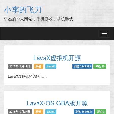
小李的飞刀
李杰的个人网站，手机游戏，掌机游戏
切
换
导
航
LavaX虚拟机开源
2015年11月12日
原创
LavaX
浏览 2142393
评论 15
LavaX虚拟机的源码……
LavaX-OS GBA版开源
2015年10月27日
原创
LavaX
浏览 1699531
评论 3